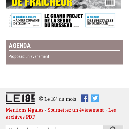
AGENDA
Proposez un événement
e
© Le 18
du mois
Mentions légales
•
Soumettez un événement
•
Les
archives PDF