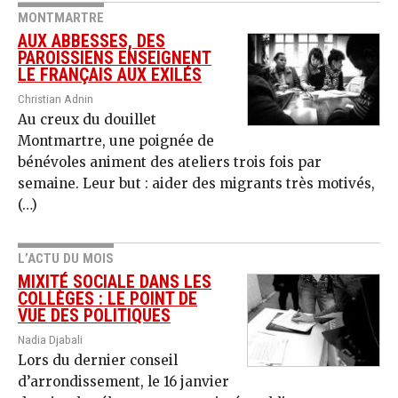
MONTMARTRE
AUX ABBESSES, DES
PAROISSIENS ENSEIGNENT
LE FRANÇAIS AUX EXILÉS
Christian Adnin
Au creux du douillet
Montmartre, une poignée de
bénévoles animent des ateliers trois fois par
semaine. Leur but : aider des migrants très motivés,
(…)
L’ACTU DU MOIS
MIXITÉ SOCIALE DANS LES
COLLÈGES : LE POINT DE
VUE DES POLITIQUES
Nadia Djabali
Lors du dernier conseil
d’arrondissement, le 16 janvier