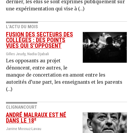
dernier, les élus se sont exprimés publiquement sur
une expérimentation qui vise à (…)
L’ACTU DU MOIS
FUSION DES SECTEURS DES
COLLÈGES : DES POINTS
VUES QUI S’OPPOSENT
Gilles Jeudy, Nadia Djabali
Les opposants au projet
dénoncent, entre autres, le
manque de concertation en amont entre les
autorités d’une part, les enseignants et les parents
(…)
CLIGNANCOURT
ANDRÉ MALRAUX EST NÉ
e
DANS LE 18
Janine Mossuz-Lavau