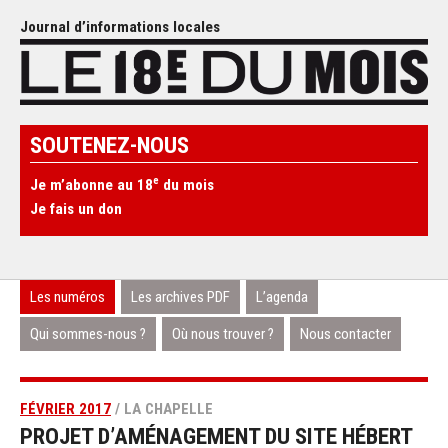
Journal d’informations locales
SOUTENEZ-NOUS
e
Je m’abonne au 18
du mois
Je fais un don
Les numéros
Les archives PDF
L’agenda
Qui sommes-nous ?
Où nous trouver ?
Nous contacter
FÉVRIER 2017
/ LA CHAPELLE
PROJET D’AMÉNAGEMENT DU SITE HÉBERT