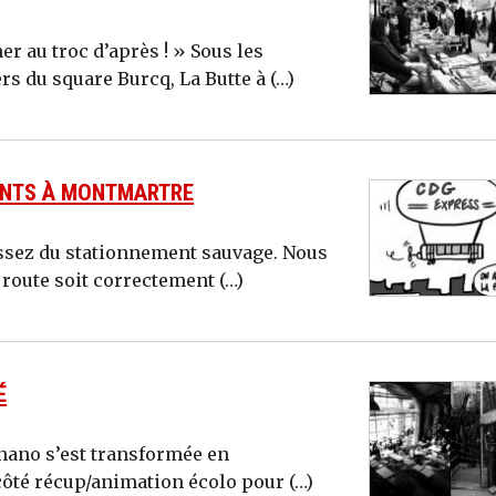
er au troc d’après ! » Sous les
s du square Burcq, La Butte à (…)
ANTS À MONTMARTRE
assez du stationnement sauvage. Nous
route soit correctement (…)
É
rnano s’est transformée en
 côté récup/animation écolo pour (…)