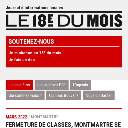
Journal d’informations locales
SOUTENEZ-NOUS
e
Je m’abonne au 18
du mois
Je fais un don
Les numéros
Les archives PDF
L’agenda
Qui sommes-nous ?
Où nous trouver ?
Nous contacter
MARS 2022
/ MONTMARTRE
FERMETURE DE CLASSES, MONTMARTRE SE