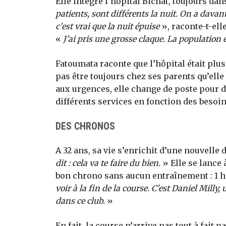
Elle intègre l’hôpital Bichat, toujours dans
patients, sont différents la nuit. On a dav
c’est vrai que la nuit épuise
», raconte-t-el
«
J’ai pris une grosse claque. La population es
Fatoumata raconte que l’hôpital était plus 
pas être toujours chez ses parents qu’elle
aux urgences, elle change de poste pour d
différents services en fonction des besoin
DES CHRONOS
A 32 ans, sa vie s’enrichit d’une nouvelle
dit : cela va te faire du bien.
» Elle se lance 
bon chrono sans aucun entraînement : 1 h
voir à la fin de la course. C’est Daniel Milly
dans ce club.
»
En fait, la course n’arrive pas tout à fait 