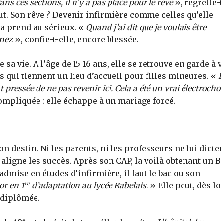
ans ces sections, il n’y a pas place pour le rêve
», regrette-
aut. Son rêve ? Devenir infirmière comme celles qu’elle
la prend au sérieux. «
Quand j’ai dit que je voulais être
 nez
», confie-t-elle, encore blessée.
a vie. A l’âge de 15-16 ans, elle se retrouve en garde à 
es qui tiennent un lieu d’accueil pour filles mineures. «
pressée de ne pas revenir ici. Cela a été un vrai électrocho
compliquée : elle échappe à un mariage forcé.
on destin. Ni les parents, ni les professeurs ne lui dicte
e aligne les succès. Après son CAP, la voilà obtenant un 
 admise en études d’infirmière, il faut le bac ou son
re
or en 1
d’adaptation au lycée Rabelais.
» Elle peut, dès lo
à diplômée.
e