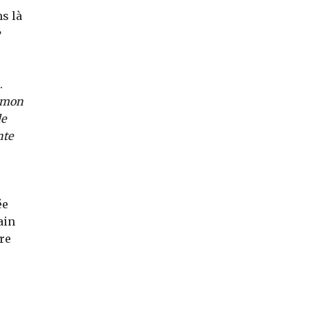
s là
.
t mon
de
nte
ée
ain
re