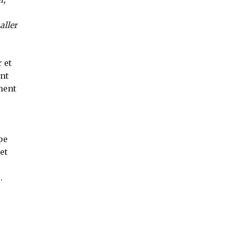
aller
 et
ant
ement
pe
et
e
.