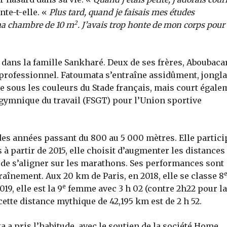
nte-t-elle. «
Plus tard, quand je faisais mes études
2
 ma chambre de 10 m
. J’avais trop honte de mon corps pour 
on dans la famille Sankharé. Deux de ses frères, Aboubacar
l professionnel. Fatoumata s’entraîne assidûment, jongl
uve sous les couleurs du Stade français, mais court égal
t gymnique du travail (FSGT) pour l’Union sportive
 des années passant du 800 au 5 000 mètres. Elle partici
 partir de 2015, elle choisit d’augmenter les distances 
 de s’aligner sur les marathons. Ses performances sont
aînement. Aux 20 km de Paris, en 2018, elle se classe 8
e
9, elle est la 9
femme avec 3 h 02 (contre 2h22 pour la
ette distance mythique de 42,195 km est de 2 h 52.
 a pris l’habitude, avec le soutien de la société Home