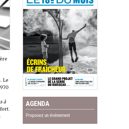
tère
. Le
1970
s à
AGENDA
fort.
Proposez un événement
s
e