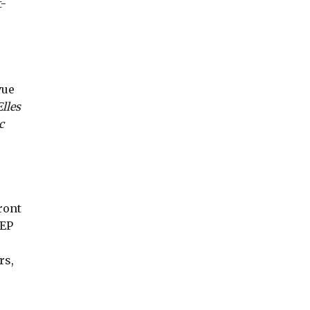
t-
vue
Elles
c
ront
BEP
rs,