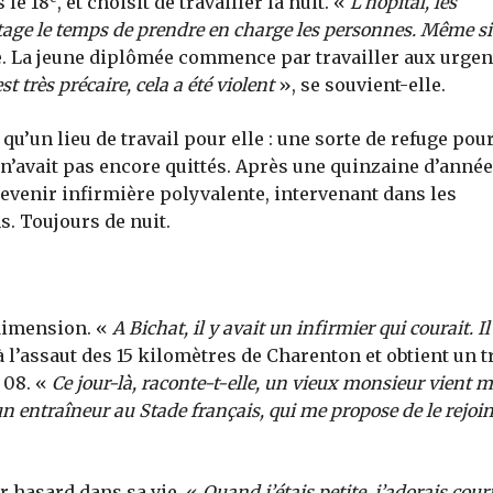
 le 18
, et choisit de travailler la nuit. «
L’hôpital, les
antage le temps de prendre en charge les personnes. Même si
le. La jeune diplômée commence par travailler aux urgen
t très précaire, cela a été violent
», se souvient-elle.
qu’un lieu de travail pour elle : une sorte de refuge pou
 n’avait pas encore quittés. Après une quinzaine d’anné
evenir infirmière polyvalente, intervenant dans les
s. Toujours de nuit.
 dimension. «
A Bichat, il y avait un infirmier qui courait. I
à l’assaut des 15 kilomètres de Charenton et obtient un t
 08. «
Ce jour-là, raconte-t-elle, un vieux monsieur vient 
, un entraîneur au Stade français, qui me propose de le rejoi
par hasard dans sa vie. «
Quand j’étais petite, j’adorais couri