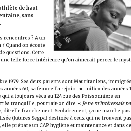
thlète de haut
entaine, sans
.
es rencontres ? A un
n ? Quand on écoute
de questions. Cette
une telle force intérieure qu’on aimerait percer le mys
mbre 1979. Ses deux parents sont Mauritaniens, immigrés
es années 60, sa femme l’a rejoint au milieu des années 
e qui a toujours vécu au 124 rue des Poissonniers en
rès tranquille, pourrait-on dire. «
Je ne m’intéressais pa
, dit-elle franchement. Scolairement, ça ne marche pas 
alisée (futures Segpa) destinée à ceux qui ne trouvent pa
r, elle prépare un CAP hygiène et maintenance et dans c