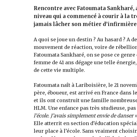
Rencontre avec Fatoumata Sankharé, a
niveau qui a commencé à courir à la tr
jamais lâcher son métier d’infirmière
A quoi se joue un destin ? Au hasard ? A d
mouvement de réaction, voire de rébellio
Fatoumata Sankharé, on se pose ce genre 
femme de 41 ans dégage une telle énergie, 
de cette vie multiple.
Fatoumata naît à Lariboisière, le 21 nove
père, éboueur, est arrivé en France dans l
et ils ont construit une famille nombreus
HLM. Une enfance pas très studieuse, pas t
l’école. J’avais simplement envie de danser
»
Elle atterrit en section d’éducation spéci
leur place à l’école. Sans vraiment choisi