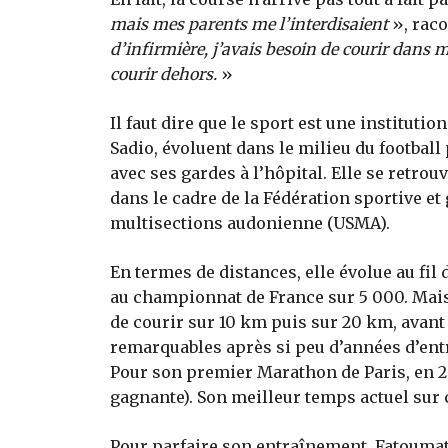
mais mes parents me l’interdisaient
», raco
d’infirmière, j’avais besoin de courir dans
courir dehors.
»
Il faut dire que le sport est une instituti
Sadio, évoluent dans le milieu du footbal
avec ses gardes à l’hôpital. Elle se retro
dans le cadre de la Fédération sportive e
multisections audonienne (USMA).
En termes de distances, elle évolue au fil
au championnat de France sur 5 000. Mais à
de courir sur 10 km puis sur 20 km, avant
remarquables après si peu d’années d’entr
Pour son premier Marathon de Paris, en 201
gagnante). Son meilleur temps actuel sur c
Pour parfaire son entraînement, Fatoumata