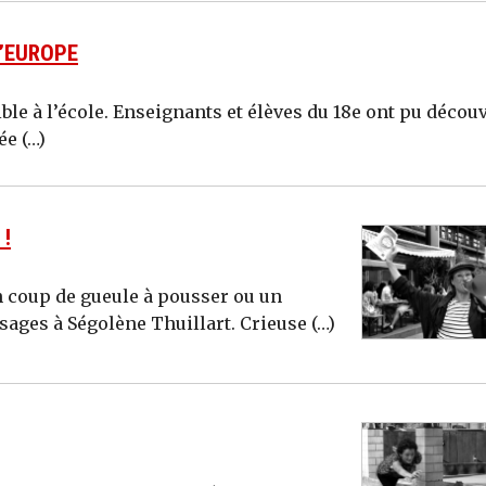
L’EUROPE
e à l’école. Enseignants et élèves du 18e ont pu découv
ée (…)
 !
n coup de gueule à pousser ou un
ges à Ségolène Thuillart. Crieuse (…)