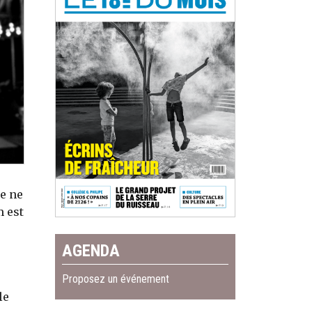
te ne
m est
AGENDA
Proposez un événement
le