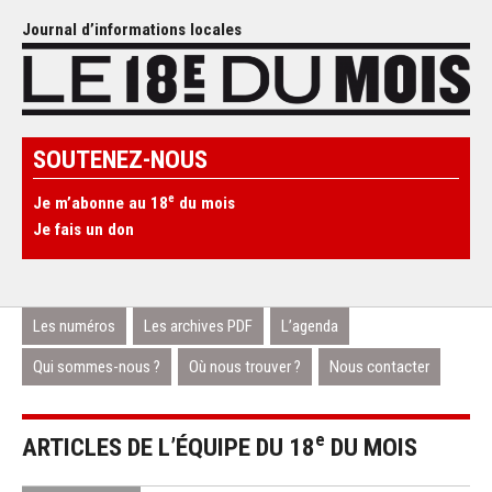
Journal d’informations locales
SOUTENEZ-NOUS
e
Je m’abonne au 18
du mois
Je fais un don
Les numéros
Les archives PDF
L’agenda
Qui sommes-nous ?
Où nous trouver ?
Nous contacter
e
ARTICLES DE L’ÉQUIPE DU 18
DU MOIS