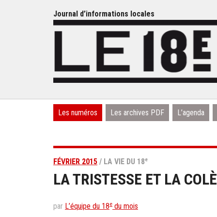
Journal d’informations locales
Les numéros
Les archives PDF
L’agenda
e
FÉVRIER 2015
/ LA VIE DU 18
LA TRISTESSE ET LA COL
e
par
L’équipe du 18
du mois