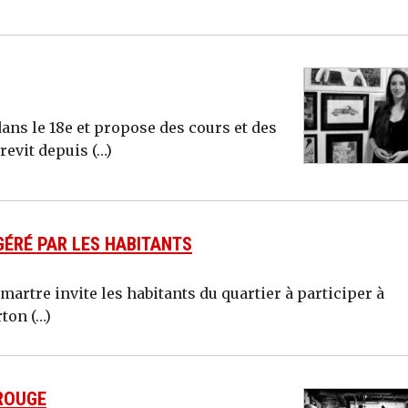
 dans le 18e et propose des cours et des
revit depuis (…)
GÉRÉ PAR LES HABITANTS
artre invite les habitants du quartier à participer à
ton (…)
ROUGE