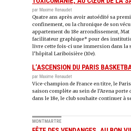
TOXICOMANIE, AU CŒUR DE LA S
par Maxime Renaudet
Quatre ans après avoir autoédité sa prem
confinement, ou la chronique de son vécu
appartement du 18e arrondissement, Mat Let
facilitateur graphique* pour des instituti
livre cette fois-ci une immersion dans la
l’hôpital Lariboisière (10e).
L’ASCENSION DU PARIS BASKETB
par Maxime Renaudet
Vice-champion de France en titre, le Pari
saison complète au sein de l’Arena porte 
dans le 18e, le club souhaite continuer à 
MONTMARTRE
FÊTE DES VENDANGES, AU BON VI