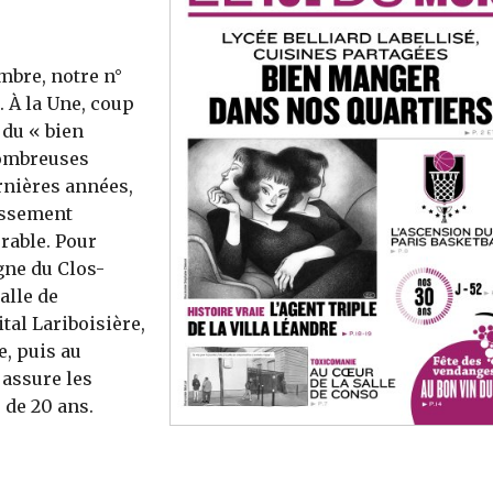
mbre, notre n°
. À la Une, coup
 du « bien
nombreuses
rnières années,
lissement
rable. Pour
gne du Clos-
alle de
al Lariboisière,
e, puis au
 assure les
 de 20 ans.