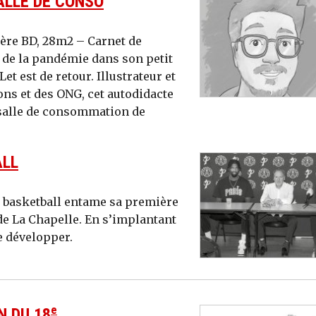
ALLE DE CONSO
ière BD, 28m2 – Carnet de
 de la pandémie dans son petit
 est de retour. Illustrateur et
ons et des ONG, cet autodidacte
 salle de consommation de
ALL
s basketball entame sa première
de La Chapelle. En s’implantant
se développer.
e
N DU 18