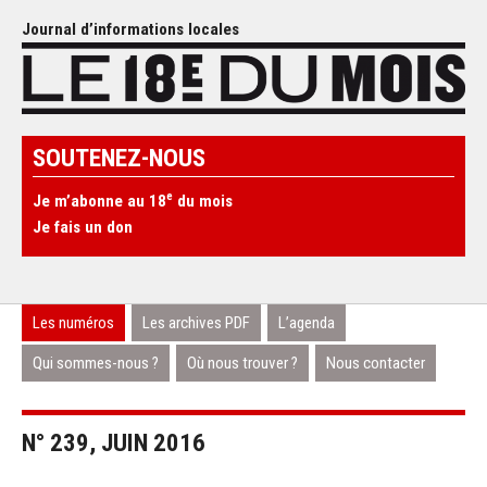
Journal d’informations locales
SOUTENEZ-NOUS
e
Je m’abonne au 18
du mois
Je fais un don
Les numéros
Les archives PDF
L’agenda
Qui sommes-nous ?
Où nous trouver ?
Nous contacter
N° 239, JUIN 2016