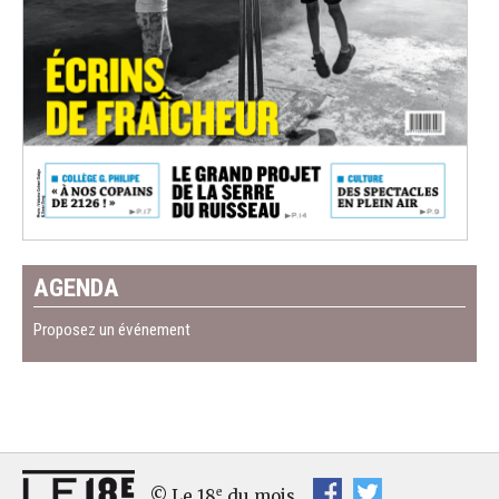
AGENDA
Proposez un événement
e
© Le 18
du mois