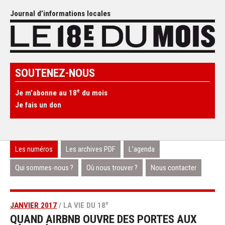
Journal d’informations locales
SOUTENEZ-NOUS
e
Je m’abonne au 18
du mois
Je fais un don
Les numéros
Les archives PDF
L’agenda
Qui sommes-nous ?
Où nous trouver ?
Nous contacter
e
JANVIER 2017
/ LA VIE DU 18
QUAND AIRBNB OUVRE DES PORTES AUX