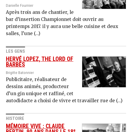
Danielle Fournier
Après trois ans de chantier, le
bar d’insertion Championnet doit ouvrir au
printemps 2017. il y aura une belle cuisine et deux
salles, l’une (…)
LES GENS
HERVÉ LOPEZ, THE LORD OF
BARBÈS
Brigitte Batonnier
Publicitaire, réalisateur de
dessins animés, producteur
d’un gin unique et raffiné, cet
autodidacte a choisi de vivre et travailler rue de (…)
HISTOIRE
MÉMOIRE VIVE : CLAUDE
e
BERTIN, 90 ANS DANS LE 18