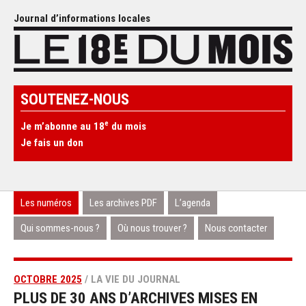
Journal d’informations locales
SOUTENEZ-NOUS
e
Je m’abonne au 18
du mois
Je fais un don
Les numéros
Les archives PDF
L’agenda
Qui sommes-nous ?
Où nous trouver ?
Nous contacter
OCTOBRE 2025
/ LA VIE DU JOURNAL
PLUS DE 30 ANS D’ARCHIVES MISES EN