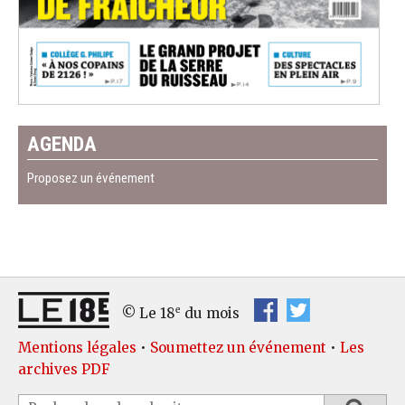
AGENDA
Proposez un événement
e
© Le 18
du mois
Mentions légales
•
Soumettez un événement
•
Les
archives PDF