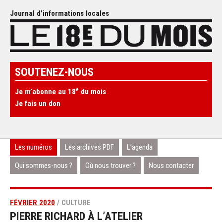
Journal d’informations locales
SOUTENEZ-NOUS
e
Je m’abonne au 18
du mois
Je fais un don
Les numéros
Les archives PDF
L’agenda
Qui sommes-nous ?
Où nous trouver ?
Nous contacter
FÉVRIER 2020
/ CULTURE
PIERRE RICHARD À L’ATELIER