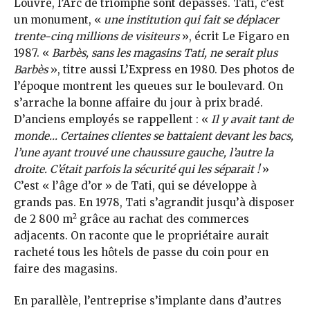
Louvre, l’Arc de triomphe sont dépassés. Tati, c’est
un monument, «
une institution qui fait se déplacer
trente-cinq millions de visiteurs
», écrit Le Figaro en
1987. «
Barbès, sans les magasins Tati, ne serait plus
Barbès
», titre aussi L’Express en 1980. Des photos de
l’époque montrent les queues sur le boulevard. On
s’arrache la bonne affaire du jour à prix bradé.
D’anciens employés se rappellent : «
Il y avait tant de
monde… Certaines clientes se battaient devant les bacs,
l’une ayant trouvé une chaussure gauche, l’autre la
droite. C’était parfois la sécurité qui les séparait !
»
C’est « l’âge d’or » de Tati, qui se développe à
grands pas. En 1978, Tati s’agrandit jusqu’à disposer
2
de 2 800 m
grâce au rachat des commerces
adjacents. On raconte que le propriétaire aurait
racheté tous les hôtels de passe du coin pour en
faire des magasins.
En parallèle, l’entreprise s’implante dans d’autres