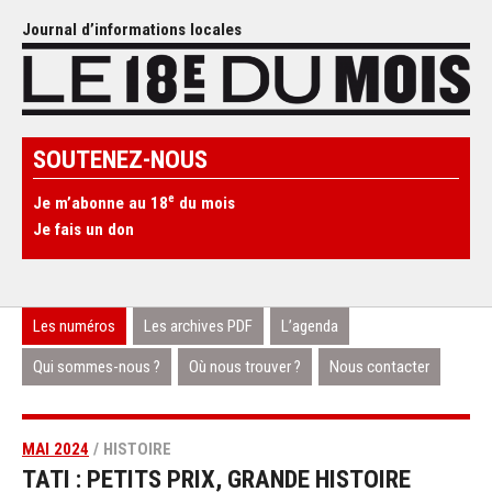
Journal d’informations locales
SOUTENEZ-NOUS
e
Je m’abonne au 18
du mois
Je fais un don
Les numéros
Les archives PDF
L’agenda
Qui sommes-nous ?
Où nous trouver ?
Nous contacter
MAI 2024
/ HISTOIRE
TATI : PETITS PRIX, GRANDE HISTOIRE