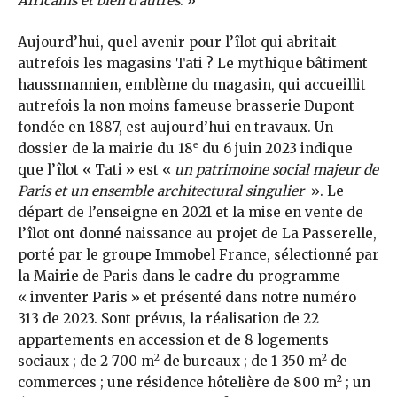
Africains et bien d’autres
. »
Aujourd’hui, quel avenir pour l’îlot qui abritait
autrefois les magasins Tati ? Le mythique bâtiment
haussmannien, emblème du magasin, qui accueillit
autrefois la non moins fameuse brasserie Dupont
fondée en 1887, est aujourd’hui en travaux. Un
e
dossier de la mairie du 18
du 6 juin 2023 indique
que l’îlot « Tati » est «
un patrimoine social majeur de
Paris et un ensemble architectural singulier
». Le
départ de l’enseigne en 2021 et la mise en vente de
l’îlot ont donné naissance au projet de La Passerelle,
porté par le groupe Immobel France, sélectionné par
la Mairie de Paris dans le cadre du programme
« inventer Paris » et présenté dans notre numéro
313 de 2023. Sont prévus, la réalisation de 22
appartements en accession et de 8 logements
2
2
sociaux ; de 2 700 m
de bureaux ; de 1 350 m
de
2
commerces ; une résidence hôtelière de 800 m
; un