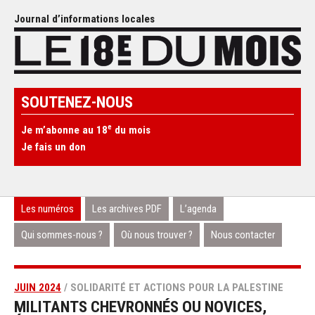
Journal d’informations locales
SOUTENEZ-NOUS
e
Je m’abonne au 18
du mois
Je fais un don
Les numéros
Les archives PDF
L’agenda
Qui sommes-nous ?
Où nous trouver ?
Nous contacter
JUIN 2024
/ SOLIDARITÉ ET ACTIONS POUR LA PALESTINE
MILITANTS CHEVRONNÉS OU NOVICES,