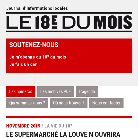
Journal d’informations locales
SOUTENEZ-NOUS
e
Je m’abonne au 18
du mois
Je fais un don
Les numéros
Les archives PDF
L’agenda
Qui sommes-nous ?
Où nous trouver ?
Nous contacter
e
NOVEMBRE 2015
/ LA VIE DU 18
LE SUPERMARCHÉ LA LOUVE N’OUVRIRA