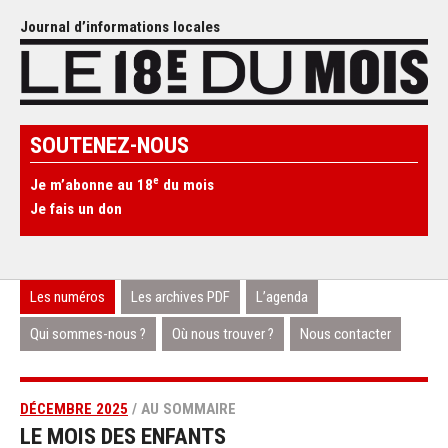
Journal d’informations locales
SOUTENEZ-NOUS
e
Je m’abonne au 18
du mois
Je fais un don
Les numéros
Les archives PDF
L’agenda
Qui sommes-nous ?
Où nous trouver ?
Nous contacter
DÉCEMBRE 2025
/ AU SOMMAIRE
LE MOIS DES ENFANTS