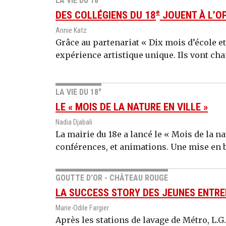
LA VIE DU 18
e
DES COLLÉGIENS DU 18
JOUENT À L’O
Annie Katz
Grâce au partenariat « Dix mois d’école et
expérience artistique unique. Ils vont chan
e
LA VIE DU 18
LE « MOIS DE LA NATURE EN VILLE »
Nadia Djabali
La mairie du 18e a lancé le « Mois de la nat
conférences, et animations. Une mise en 
GOUTTE D’OR - CHÂTEAU ROUGE
LA SUCCESS STORY DES JEUNES ENTREP
Marie-Odile Fargier
Après les stations de lavage de Métro, L.G.