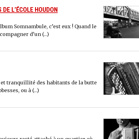
S DE L’ÉCOLE HOUDON
album Somnambule, c’est eux ! Quand le
accompagner d’un (…)
 tranquillité des habitants de la butte
besses, ou à (…)
 toujours resté attaché à un quartier où