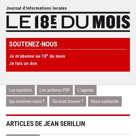
Journal d’informations locales
SOUTENEZ-NOUS
e
Je m’abonne au 18
du mois
Je fais un don
Les numéros
Les archives PDF
L’agenda
Qui sommes-nous ?
Où nous trouver ?
Nous contacter
ARTICLES DE JEAN SERILLIN