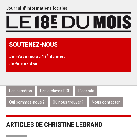
Journal d’informations locales
SOUTENEZ-NOUS
e
Je m’abonne au 18
du mois
Je fais un don
Les numéros
Les archives PDF
L’agenda
Qui sommes-nous ?
Où nous trouver ?
Nous contacter
ARTICLES DE CHRISTINE LEGRAND