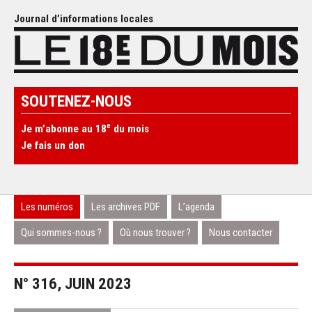
Journal d’informations locales
SOUTENEZ-NOUS
e
Je m’abonne au 18
du mois
Je fais un don
Les numéros
Les archives PDF
L’agenda
Qui sommes-nous ?
Où nous trouver ?
Nous contacter
N° 316, JUIN 2023