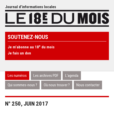
Journal d’informations locales
SOUTENEZ-NOUS
e
Je m’abonne au 18
du mois
Je fais un don
Les numéros
Les archives PDF
L’agenda
Qui sommes-nous ?
Où nous trouver ?
Nous contacter
N° 250, JUIN 2017