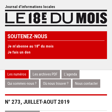
Journal d’informations locales
SOUTENEZ-NOUS
e
Je m’abonne au 18
du mois
Je fais un don
Les numéros
Les archives PDF
L’agenda
Qui sommes-nous ?
Où nous trouver ?
Nous contacter
N° 273, JUILLET-AOUT 2019