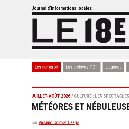
Journal d’informations locales
Les numéros
Les archives PDF
L’agenda
JUILLET-AOÛT 2026
/ CULTURE : LES SPECTACLES
MÉTÉORES ET NÉBULEUS
par
Violaine Colmet Daâge