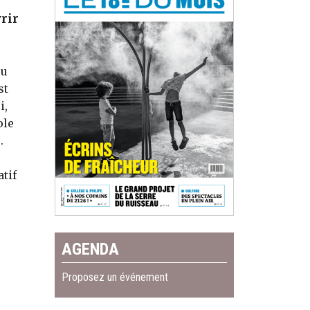
vrir
ou
st
i,
ole
.
atif
AGENDA
Proposez un événement