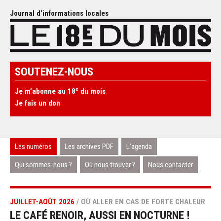
Journal d’informations locales
SOUTENEZ-NOUS
e
Je m’abonne au 18
du mois
Je fais un don
Les numéros
Les archives PDF
L’agenda
Qui sommes-nous ?
Où nous trouver ?
Nous contacter
JUILLET-AOÛT 2026
/ OÙ ALLER EN CAS DE FORTE CHALEUR
LE CAFÉ RENOIR, AUSSI EN NOCTURNE !