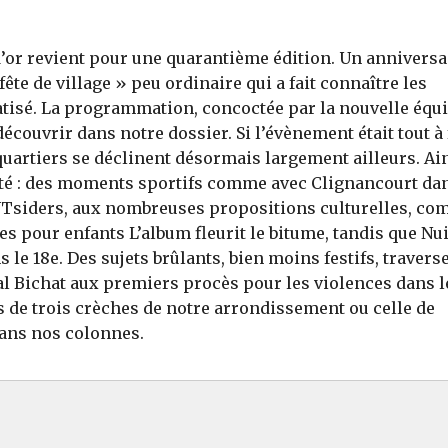
te d’or revient pour une quarantième édition. Un anniversa
fête de village » peu ordinaire qui a fait connaître les
tisé. La programmation, concoctée par la nouvelle équ
découvrir dans notre dossier. Si l’évènement était tout à 
quartiers se déclinent désormais largement ailleurs. Ain
’été : des moments sportifs comme avec Clignancourt da
 OUTsiders, aux nombreuses propositions culturelles, c
vres pour enfants L’album fleurit le bitume, tandis que Nui
 le 18e. Des sujets brûlants, bien moins festifs, travers
ital Bichat aux premiers procès pour les violences dans l
és de trois crèches de notre arrondissement ou celle de
dans nos colonnes.