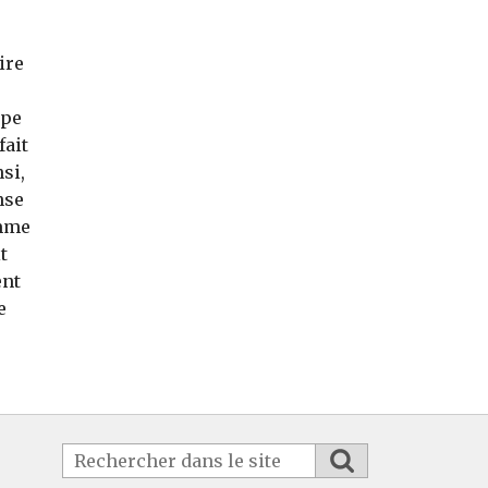
ire
ipe
fait
si,
nse
omme
t
ent
e