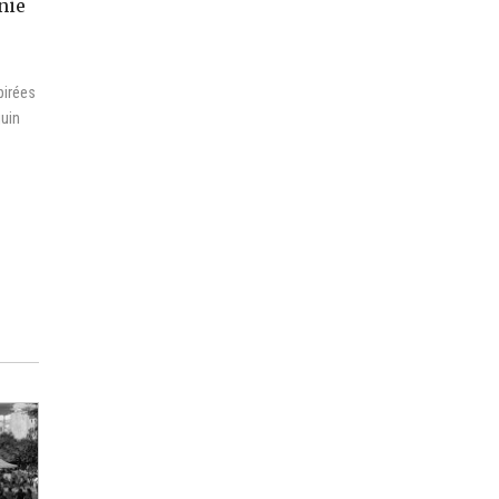
nie
pirées
juin