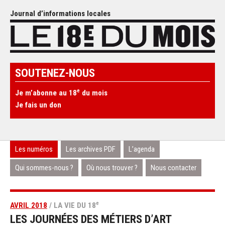
Journal d’informations locales
SOUTENEZ-NOUS
e
Je m’abonne au 18
du mois
Je fais un don
Les numéros
Les archives PDF
L’agenda
Qui sommes-nous ?
Où nous trouver ?
Nous contacter
e
AVRIL 2018
/ LA VIE DU 18
LES JOURNÉES DES MÉTIERS D’ART