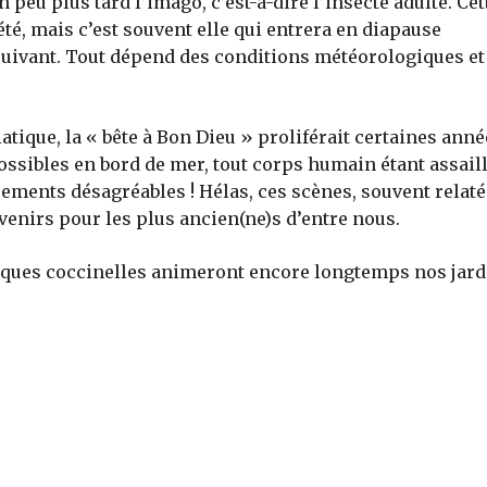
eu plus tard l’imago, c’est-à-dire l’insecte adulte. Cet
été, mais c’est souvent elle qui entrera en diapause
suivant. Tout dépend des conditions météorologiques et
atique, la « bête à Bon Dieu » proliférait certaines ann
ossibles en bord de mer, tout corps humain étant assaill
ements désagréables ! Hélas, ces scènes, souvent relat
venirs pour les plus ancien(ne)s d’entre nous.
ues coccinelles animeront encore longtemps nos jardi