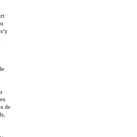
rt
au
s’y
n
de
u
les
es de
fs,