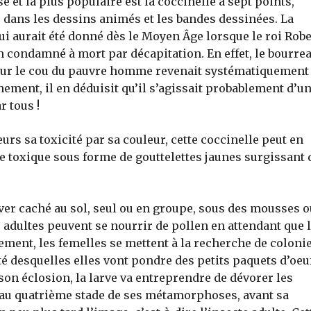
 et la plus populaire est la coccinelle à sept points,
dans les dessins animés et les bandes dessinées. La
ui aurait été donné dès le Moyen Âge lorsque le roi Robe
 un condamné à mort par décapitation. En effet, le bourre
sur le cou du pauvre homme revenait systématiquement 
nement, il en déduisit qu’il s’agissait probablement d’u
r tous !
urs sa toxicité par sa couleur, cette coccinelle peut en
de toxique sous forme de gouttelettes jaunes surgissant 
iver caché au sol, seul ou en groupe, sous des mousses o
es adultes peuvent se nourrir de pollen en attendant que 
ment, les femelles se mettent à la recherche de coloni
é desquelles elles vont pondre des petits paquets d’oeu
son éclosion, la larve va entreprendre de dévorer les
r au quatrième stade de ses métamorphoses, avant sa