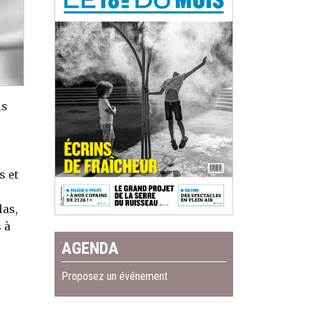
is
s et
las,
 à
AGENDA
Proposez un événement