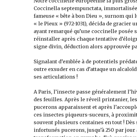
Notre coccinelle européenne la plus grosse
Coccinella septempunctata, immortalisée 
fameuse « bête à bon Dieu », surnom qui l
« le Pieux » (972-1031), décida de gracier
ayant remarqué qu’une coccinelle posée 
réinstaller après chaque tentative d’éloig
signe divin, déduction alors approuvée pa
Signalant d’emblée à de potentiels prédate
outre exsuder en cas d’attaque un alcaloï
ses articulations !
A Paris, l’insecte passe généralement l’h
des feuilles. Après le réveil printanier, l
pucerons apparaissent et après l’accouple
ces insectes piqueurs-suceurs, à proximit
souvent plusieurs centaines en tout ! Dès 
infortunés pucerons, jusqu’à 250 par jou