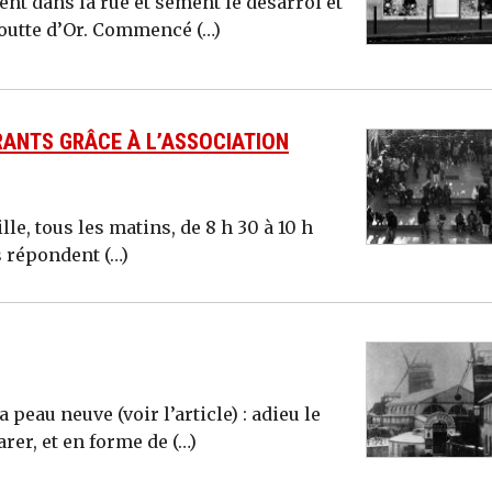
nt dans la rue et sèment le désarroi et
Goutte d’Or. Commencé (…)
RANTS GRÂCE À L’ASSOCIATION
ille, tous les matins, de 8 h 30 à 10 h
s répondent (…)
 peau neuve (voir l’article) : adieu le
arer, et en forme de (…)