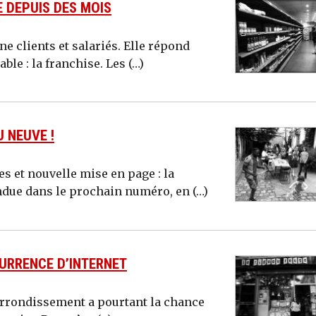
 DEPUIS DES MOIS
e clients et salariés. Elle répond
e : la franchise. Les (…)
U NEUVE !
s et nouvelle mise en page : la
ndue dans le prochain numéro, en (…)
URRENCE D’INTERNET
e arrondissement a pourtant la chance