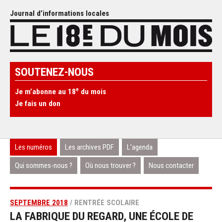
Journal d’informations locales
SOUTENEZ-NOUS
e
Je m’abonne au 18
du mois
Je fais un don
Les numéros
Les archives PDF
L’agenda
Qui sommes-nous ?
Où nous trouver ?
Nous contacter
SEPTEMBRE 2018
/ RENTRÉE SCOLAIRE
LA FABRIQUE DU REGARD, UNE ÉCOLE DE