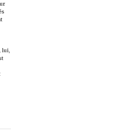
sur
és
t
lui,
st
t