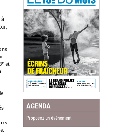
 à
on,
ions
au
e
8
et
n
de
AGENDA
és
Proposez un événement
eurs
e,