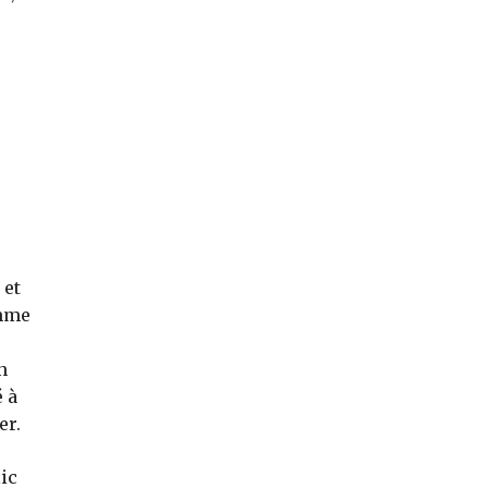
 et
omme
n
é à
er.
lic