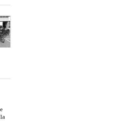
me
la